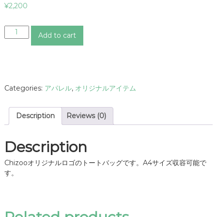
¥
2,200
C
Add to cart
h
i
z
o
o
Categories:
アパレル
,
オリジナルアイテム
ロ
ゴ
ト
Description
Reviews (0)
ー
ト
バ
Description
ッ
グ
Chizooオリジナルロゴのトートバッグです。A4サイズ収容可能で
q
す。
u
a
n
t