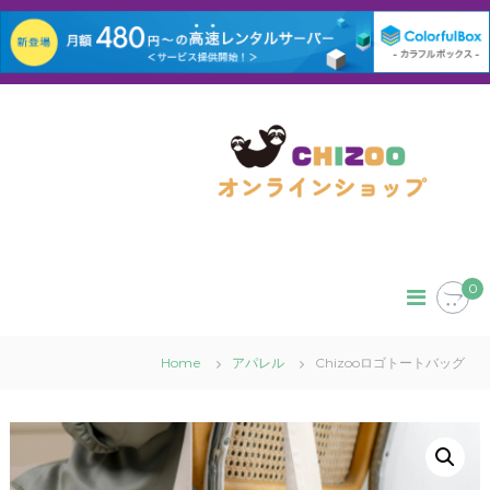
コ
ン
テ
ン
ツ
へ
ス
キ
ッ
0
プ
Home
アパレル
Chizooロゴトートバッグ