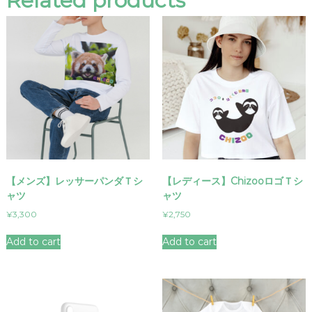
Related products
i
t
y
【メンズ】レッサーパンダＴシ
【レディース】ChizooロゴＴシ
ャツ
ャツ
¥
3,300
¥
2,750
Add to cart
Add to cart