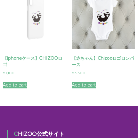
【iphoneケース】CHIZOOロ
【赤ちゃん】Chizooロゴロンパ
ゴ
ース
¥
1,100
¥
3,300
Add to cart
Add to cart
CHIZOO公式サイト