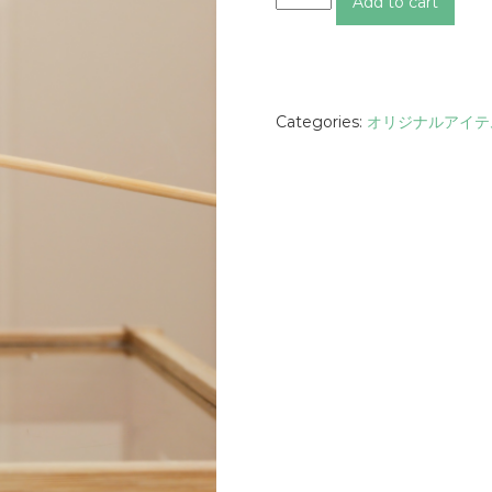
Add to cart
H
I
Z
O
O
Categories:
オリジナルアイテ
ロ
ゴ
キ
ャ
ン
ド
ル
q
u
a
n
t
i
t
y