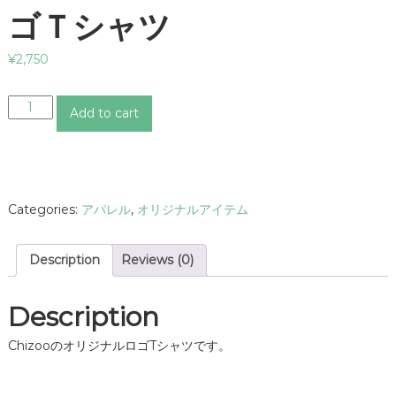
ゴＴシャツ
¥
2,750
【
Add to cart
レ
デ
ィ
ー
ス
Categories:
アパレル
,
オリジナルアイテム
】
C
h
Description
Reviews (0)
i
z
o
Description
o
ロ
ChizooのオリジナルロゴTシャツです。
ゴ
Ｔ