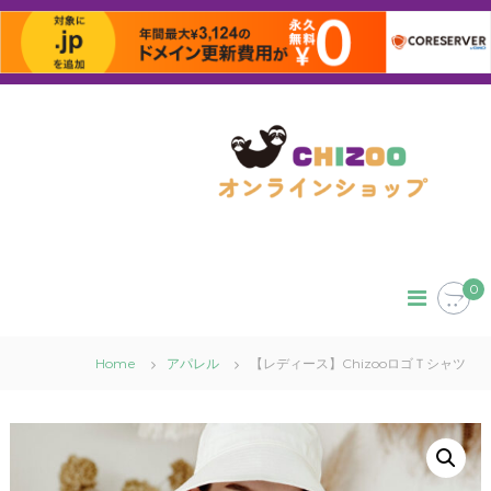
コ
ン
テ
ン
ツ
へ
ス
キ
ッ
0
プ
Home
アパレル
【レディース】ChizooロゴＴシャツ