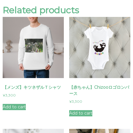
シ
Related products
ャ
ツ
q
u
a
n
t
i
t
y
【メンズ】キツネザルＴシャツ
【赤ちゃん】Chizooロゴロンパ
ース
¥
3,300
¥
3,300
Add to cart
Add to cart