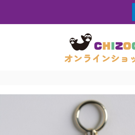
コ
ン
テ
ン
ツ
へ
ス
キ
ッ
プ