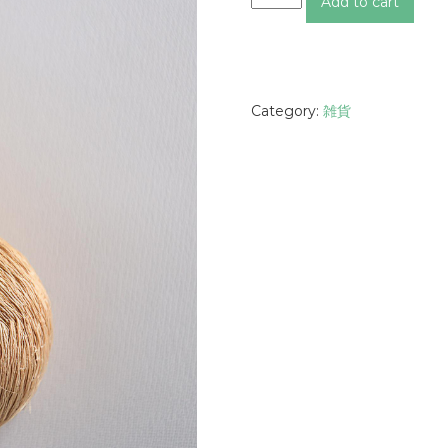
Add to cart
ピ
バ
ラ
キ
ー
Category:
雑貨
ホ
ル
ダ
ー
q
u
a
n
t
i
t
y