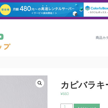
商品カ
カピバラキ
¥
660
カ