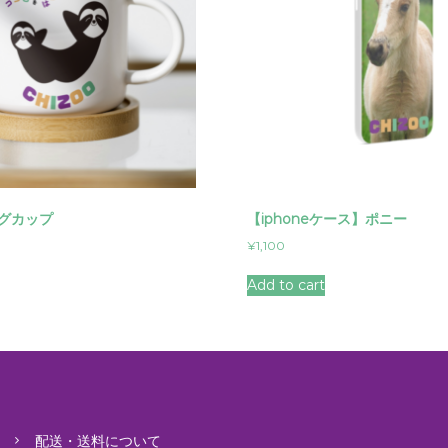
マグカップ
【iphoneケース】ポニー
¥
1,100
Add to cart
配送・送料について