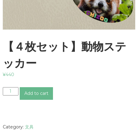
【４枚セット】動物ステ
ッカー
¥
440
【
Add to cart
４
枚
セ
ッ
ト
Category:
文具
】
動