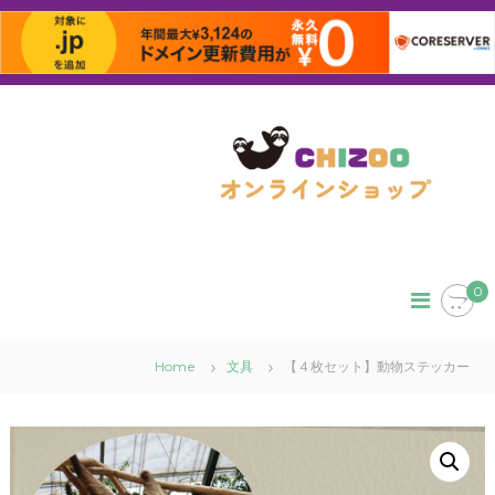
コ
ン
テ
ン
ツ
へ
ス
キ
ッ
0
プ
Home
文具
【４枚セット】動物ステッカー