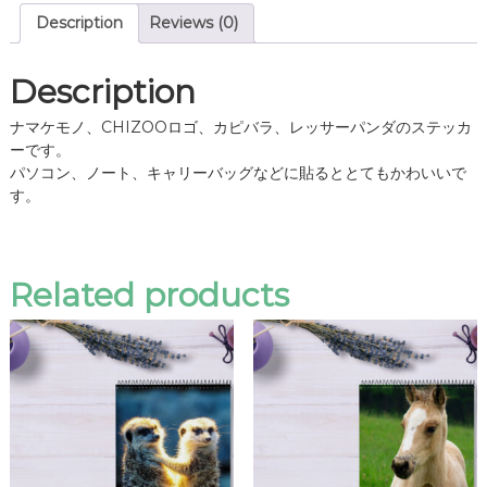
物
Description
Reviews (0)
ス
テ
ッ
Description
カ
ー
ナマケモノ、CHIZOOロゴ、カピバラ、レッサーパンダのステッカ
q
ーです。
u
パソコン、ノート、キャリーバッグなどに貼るととてもかわいいで
a
す。
n
t
i
Related products
t
y