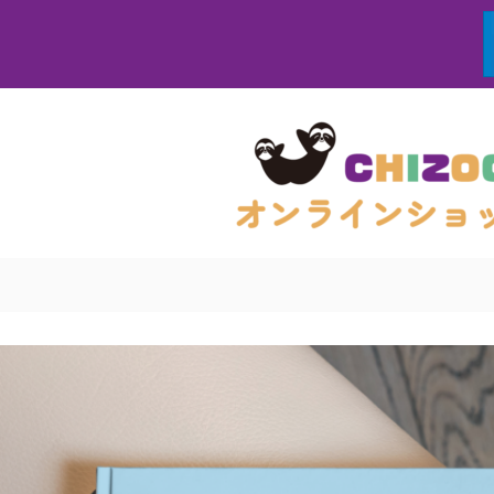
コ
ン
テ
ン
ツ
へ
ス
キ
ッ
プ