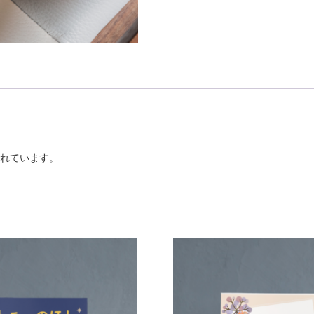
t
y
れています。