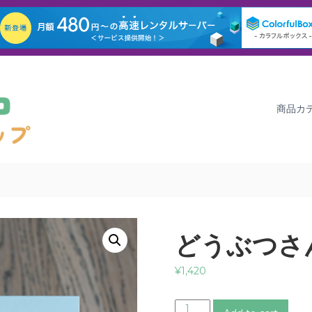
商品カ
どうぶつさ
¥
1,420
ど