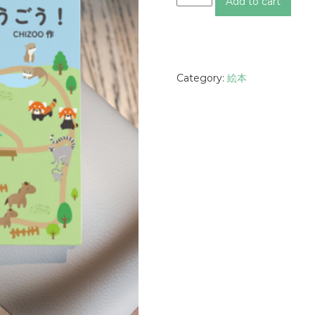
Add to cart
う
ぶ
つ
さ
ん
Category:
絵本
た
ち
だ
い
し
ゅ
う
ご
う
！
q
u
a
n
t
i