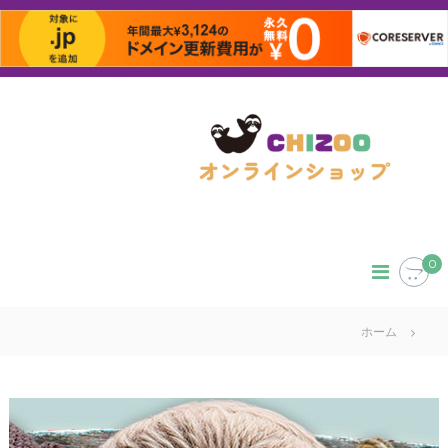
コ
ン
テ
ン
ツ
へ
ス
キ
ッ
0
プ
ホーム