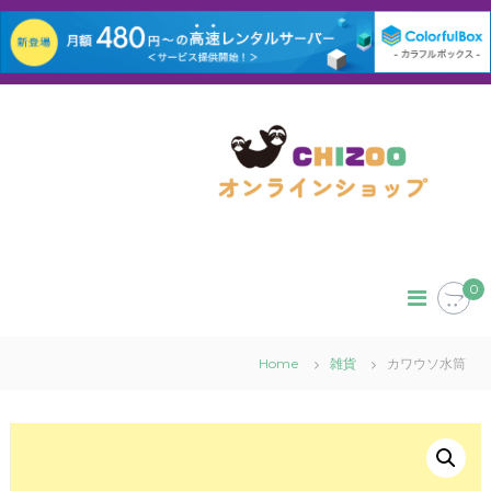
コ
ン
テ
ン
ツ
へ
ス
キ
ッ
0
プ
Home
雑貨
カワウソ水筒