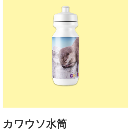
カワウソ水筒