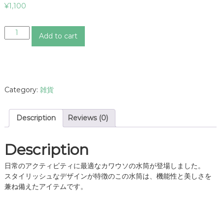
¥
1,100
カ
Add to cart
ワ
ウ
ソ
水
筒
Category:
雑貨
q
u
a
Description
Reviews (0)
n
t
i
Description
t
y
日常のアクティビティに最適なカワウソの水筒が登場しました。
スタイリッシュなデザインが特徴のこの水筒は、機能性と美しさを
兼ね備えたアイテムです。