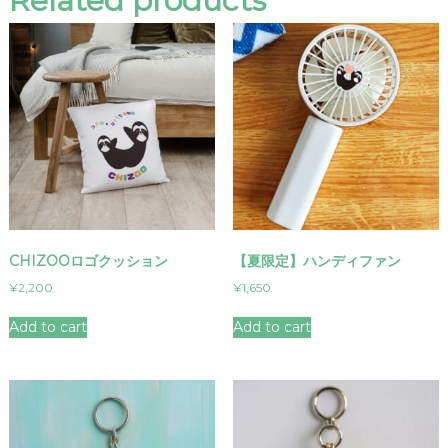
Related products
CHIZOOロゴクッション
【夏限定】ハンディファン
¥
2,200
¥
1,650
Add to cart
Add to cart