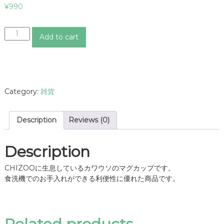
¥
990
カ
Add to cart
ワ
ウ
ソ
マ
グ
Category:
雑貨
カ
ッ
プ
Description
Reviews (0)
q
u
a
Description
n
t
CHIZOOに生息しているカワウソのマグカップです。
i
食洗機でのお手入れができる利便性に優れた商品です。
t
y