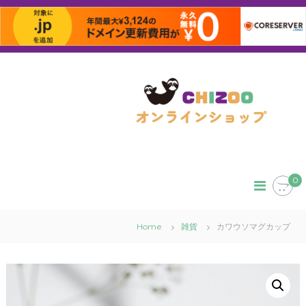
コ
ン
テ
ン
ツ
へ
ス
キ
ッ
0
プ
Home
雑貨
カワウソマグカップ