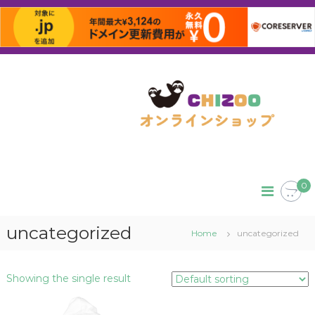
コ
ン
テ
ン
ツ
へ
ス
キ
ッ
0
プ
uncategorized
Home
uncategorized
Showing the single result