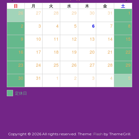
日
月
火
水
木
金
土
26
27
28
29
30
31
1
2
3
4
5
6
7
8
9
10
11
12
13
14
15
16
17
18
19
20
21
22
23
24
25
26
27
28
29
30
31
1
2
3
4
5
定休日
Copyright © 2026
All rights reserved. Theme:
Flash
by ThemeGrill.