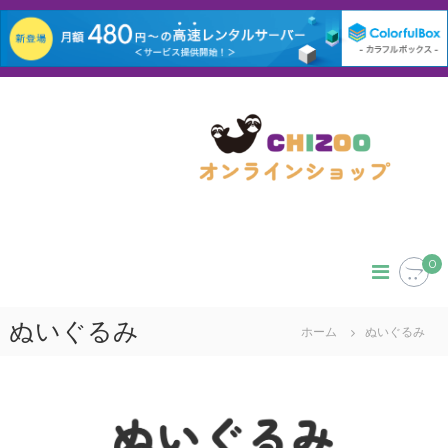
コ
ン
テ
ン
ツ
へ
ス
キ
ッ
0
プ
ぬいぐるみ
ホーム
ぬいぐるみ